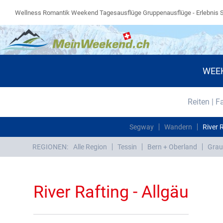
Wellness Romantik Weekend Tagesausflüge Gruppenausflüge - Erlebnis 
WEE
Reiten | F
Segway
Wandern
River 
REGIONEN:
Alle Region
Tessin
Bern + Oberland
Grau
River Rafting - Allgäu