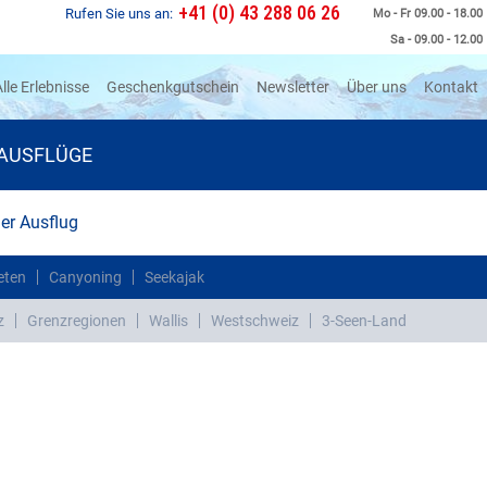
+41 (0) 43 288 06 26
Rufen Sie uns an:
Mo - Fr 09.00 - 18.00
Sa - 09.00 - 12.00
rrent)
lle Erlebnisse
Geschenkgutschein
Newsletter
Über uns
Kontakt
AUSFLÜGE
r Ausflug
eten
Canyoning
Seekajak
z
Grenzregionen
Wallis
Westschweiz
3-Seen-Land