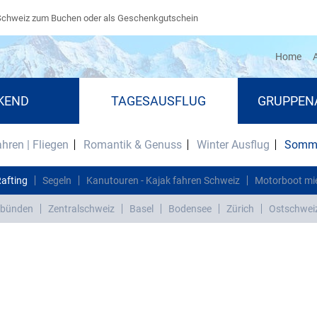
Schweiz zum Buchen oder als Geschenkgutschein
(cu
Home
A
KEND
TAGESAUSFLUG
GRUPPEN
ahren | Fliegen
Romantik & Genuss
Winter Ausflug
Somme
Rafting
Segeln
Kanutouren - Kajak fahren Schweiz
Motorboot mi
bünden
Zentralschweiz
Basel
Bodensee
Zürich
Ostschwei