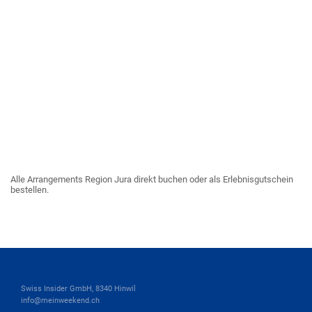
Alle Arrangements Region Jura direkt buchen oder als Erlebnisgutschein
bestellen.
Swiss Insider GmbH, 8340 Hinwil
info@meinweekend.ch