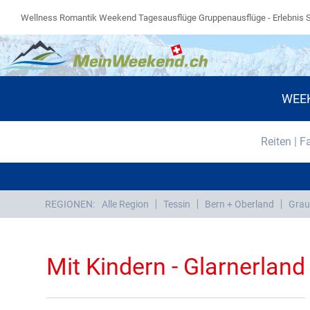
Wellness Romantik Weekend Tagesausflüge Gruppenausflüge - Erlebnis 
WEE
Reiten | F
REGIONEN:
Alle Region
Tessin
Bern + Oberland
Grau
Mit Kindern - Glarnerland