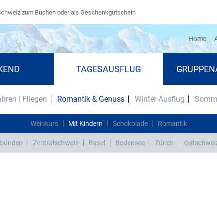
Schweiz zum Buchen oder als Geschenkgutschein
(cu
Home
A
KEND
TAGESAUSFLUG
GRUPPEN
ahren | Fliegen
Romantik & Genuss
Winter Ausflug
Somme
Weinkurs
Mit Kindern
Schokolade
Romantik
bünden
Zentralschweiz
Basel
Bodensee
Zürich
Ostschwei