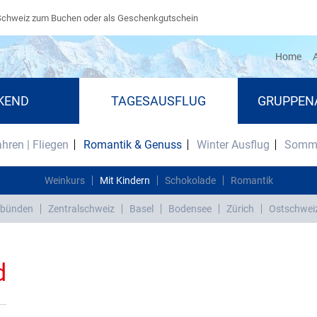
Schweiz zum Buchen oder als Geschenkgutschein
(cu
Home
A
KEND
TAGESAUSFLUG
GRUPPEN
ahren | Fliegen
Romantik & Genuss
Winter Ausflug
Somme
Weinkurs
Mit Kindern
Schokolade
Romantik
bünden
Zentralschweiz
Basel
Bodensee
Zürich
Ostschwei
d