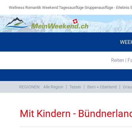
Wellness Romantik Weekend Tagesausflüge Gruppenausflüge - Erlebnis 
WEE
Reiten | F
REGIONEN:
Alle Region
Tessin
Bern + Oberland
Grau
Mit Kindern - Bündnerlan