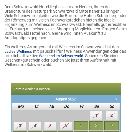
Dem Schwarzwald Hotel liegt es sehr am Herzen, Ihnen den
Brauchtum des Naturpark Schwarzwald Mitte näher zu bringen.
Viele Sehenswürdigkeiten wie die Burgruine Hohen Schamberg oder
der Römerweg mit vielen Fachwerkstädchen bieten die ideale
Ergänzung zum Wellness im Schwarzwald. Ebenfalls gut erreichbar
ist Freiburg mit seinen vielen Shopping Möglichkeiten. Fragen Sie im
Schwarzwald Hotel nach. Gerne wird Ihnen Auskunft zu
Ausflugstipps gegeben.
Ein weiteres Arrangement mit Wellness im Schwarzwald ist das
mit pauschal fünf Wellness Anwendungen oder das
Ladies Wellness
preislich attraktive
. Schenken Sie einen
Weekend im Schwarzwald
Geschenkgutschein oder buchen Sie jetzt Ihren Aufenthalt mit
Wellness im Schwarzwald.
Termin wählen & buchen
August 2026
»
Mo
Di
Mi
Do
Fr
Sa
So
1
2
3
4
5
6
7
8
9