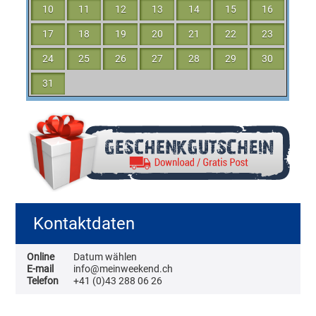
10
11
12
13
14
15
16
17
18
19
20
21
22
23
24
25
26
27
28
29
30
31
Kontaktdaten
Online
Datum wählen
E-mail
info@meinweekend.ch
Telefon
+41 (0)43 288 06 26