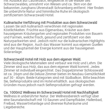
mit Ausblick auf Lauterbach, eingebettet in die Wälder des
Schwarzwaldes, umrahmt von Wiesen und ca. 5km von der
bekannten Junghans Uhrenstadt Schramberg entfernt. Hier finden
Sie unberührte Natur und himmlische Ruhe im ökologisch
zertifiziertem Schwarzwald Hotel.
Kulinarische Verführung mit Produkten aus dem Schwarzwald
Lassen Sie sich kulinarisch verwöhnen mit regionalen
Köstlichkeiten. Früchte aus Eigenanbau, Kräuter aus dem
hauseigenen Kräutergarten und regionalen Produkten von Bauern
und Farmen, welche frisch, gesund und zertifiziert von den
Naturparkwirten sind. Jedoch nicht nur die kulinarischen Highlights
sind aus der Region. Auch das Wasser kommt aus eigenen Quellen
und der Hauptanteil der Energie kommt aus der hauseigenen
Solaranlage.
Schwarzwald Hotel mit Holz aus dem eigenen Wald.
Viele ökologische Materialien sind verbaut wie Holz und Lehm. Die
Zimmer sind aus Holz, das aus dem eigenen Wald kommt. Jedes
Zimmer ist individuell eingerichtet. Das Doppelzimmer Schlosswald
ist ca. 26qm und die Deluxe Zimmer bieten im Neubau Gemütlichkeit
auf 30 - 40qm. Beide Kategorien sind mit Südbalkon. Bitte beachten
Sie, Seifenprodukte sind im Hotel erhältlich. aus ökologischen
Gründen muss jedoch nach Seifenprodukten gefragt werden.
Ca. 1000m2 Wellness im Schwarzwald Hotel mit Nachhaltigkeit
Wellness in unberührter Natur. Der Wellnessbereich verfügt über
eine Saunalandschaft mit 10 Saunen und Dampfbäder, Hallenbad,
Freibad, Wassertretanlage und diverese Ruheräume und
Liegebereiche.