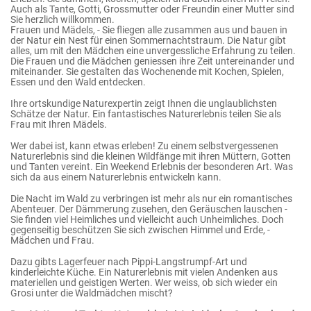
Auch als Tante, Gotti, Grossmutter oder Freundin einer Mutter sind
Sie herzlich willkommen.
Frauen und Mädels, - Sie fliegen alle zusammen aus und bauen in
der Natur ein Nest für einen Sommernachtstraum. Die Natur gibt
alles, um mit den Mädchen eine unvergessliche Erfahrung zu teilen.
Die Frauen und die Mädchen geniessen ihre Zeit untereinander und
miteinander. Sie gestalten das Wochenende mit Kochen, Spielen,
Essen und den Wald entdecken.
Ihre ortskundige Naturexpertin zeigt Ihnen die unglaublichsten
Schätze der Natur. Ein fantastisches Naturerlebnis teilen Sie als
Frau mit Ihren Mädels.
Wer dabei ist, kann etwas erleben! Zu einem selbstvergessenen
Naturerlebnis sind die kleinen Wildfänge mit ihren Müttern, Gotten
und Tanten vereint. Ein Weekend Erlebnis der besonderen Art. Was
sich da aus einem Naturerlebnis entwickeln kann.
Die Nacht im Wald zu verbringen ist mehr als nur ein romantisches
Abenteuer. Der Dämmerung zusehen, den Geräuschen lauschen -
Sie finden viel Heimliches und vielleicht auch Unheimliches. Doch
gegenseitig beschützen Sie sich zwischen Himmel und Erde, -
Mädchen und Frau.
Dazu gibts Lagerfeuer nach Pippi-Langstrumpf-Art und
kinderleichte Küche. Ein Naturerlebnis mit vielen Andenken aus
materiellen und geistigen Werten. Wer weiss, ob sich wieder ein
Grosi unter die Waldmädchen mischt?