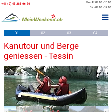
Mo - Fr 09.00 - 18.00
+41 (0) 43 288 06 26
Sa - 09.00 - 12.00
01
02
03
04
Kanutour und Berge
geniessen - Tessin