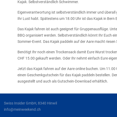
Kajak. Selbstverständlich Schwimmer.
Eigenverantwortung ist selbstverständlich immer und überall g
Ihr Lust habt. Spätestens um 18.00 Uhr ist das Kajak in Bern
Das Kajak fahren ist auch geeignet für Gruppenausflüge. Unt
BBQ organisiert werden. Selbstverständlich könnt Ihr Euch ei
Sommer-Event. Das Kajak paddeln auf der Aare macht riesen 
Benötigt Ihr noch einen Trockensack damit Eure Wurst trocke
CHF 15.00 gekauft werden. Oder Ihr nehmt einfach Eure eigene
Jetzt das Kajak fahren auf der Aare online buchen. Um 11.00 
einen Geschenkgutschein für das Kajak paddeln bestellen. Der
ausgestellt und auch als Gutschein-Download erhältlich.
Swiss Insider GmbH, 8340 Hinwil
info@meinweekend.ch