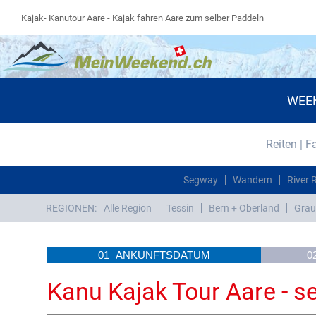
Kajak- Kanutour Aare - Kajak fahren Aare zum selber Paddeln
WEE
Reiten | F
Segway
Wandern
River 
REGIONEN:
Alle Region
Tessin
Bern + Oberland
Grau
01
ANKUNFTSDATUM
0
Kanu Kajak Tour Aare - s