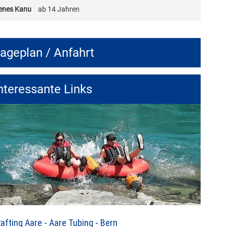
enes Kanu
ab 14 Jahren
ageplan / Anfahrt
nteressante Links
afting Aare - Aare Tubing - Bern