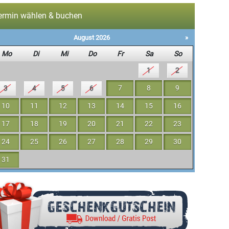
ermin wählen & buchen
August 2026
»
Mo
Di
Mi
Do
Fr
Sa
So
1
2
3
4
5
6
7
8
9
10
11
12
13
14
15
16
17
18
19
20
21
22
23
24
25
26
27
28
29
30
TROCKENSACK FÜR DAS PICKNI
31