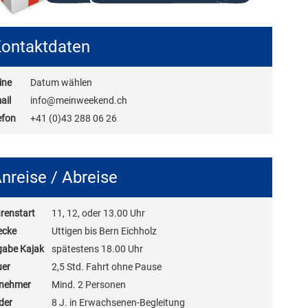
ontaktdaten
ine
Datum wählen
ail
info@meinweekend.ch
efon
+41 (0)43 288 06 26
nreise / Abreise
renstart
11, 12, oder 13.00 Uhr
ecke
Uttigen bis Bern Eichholz
abe Kajak
spätestens 18.00 Uhr
uer
2,5 Std. Fahrt ohne Pause
lnehmer
Mind. 2 Personen
der
8 J. in Erwachsenen-Begleitung