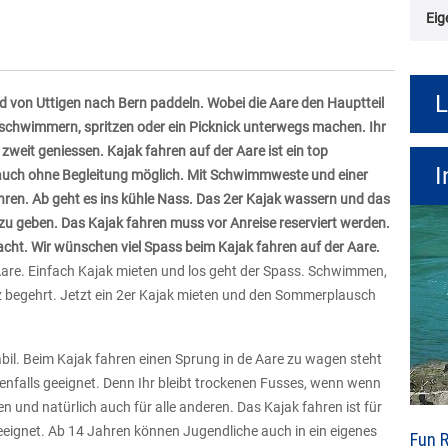
Eig
L
d von Uttigen nach Bern paddeln. Wobei die Aare den Hauptteil
schwimmern, spritzen oder ein Picknick unterwegs machen. Ihr
zweit geniessen. Kajak fahren auf der Aare ist ein top
I
auch ohne Begleitung möglich. Mit Schwimmweste und einer
hren. Ab geht es ins kühle Nass. Das 2er Kajak wassern und das
zu geben. Das Kajak fahren muss vor Anreise reserviert werden.
cht. Wir wünschen viel Spass beim Kajak fahren auf der Aare.
Aare. Einfach Kajak mieten und los geht der Spass. Schwimmen,
 begehrt. Jetzt ein 2er Kajak mieten und den Sommerplausch
abil. Beim Kajak fahren einen Sprung in de Aare zu wagen steht
enfalls geeignet. Denn Ihr bleibt trockenen Fusses, wenn wenn
hen und natürlich auch für alle anderen. Das Kajak fahren ist für
eeignet. Ab 14 Jahren können Jugendliche auch in ein eigenes
Fun R