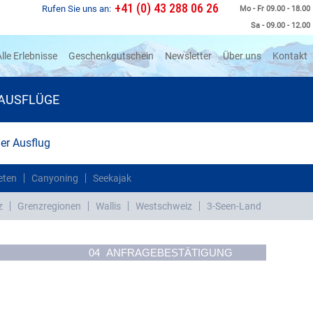
+41 (0) 43 288 06 26
Rufen Sie uns an:
Mo - Fr 09.00 - 18.00
Sa - 09.00 - 12.00
rrent)
lle Erlebnisse
Geschenkgutschein
Newsletter
Über uns
Kontakt
AUSFLÜGE
r Ausflug
eten
Canyoning
Seekajak
z
Grenzregionen
Wallis
Westschweiz
3-Seen-Land
04
ANFRAGEBESTÄTIGUNG