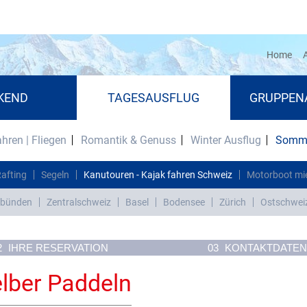
(cu
Home
A
KEND
TAGESAUSFLUG
GRUPPEN
ahren | Fliegen
Romantik & Genuss
Winter Ausflug
Somme
Rafting
Segeln
Kanutouren - Kajak fahren Schweiz
Motorboot mi
bünden
Zentralschweiz
Basel
Bodensee
Zürich
Ostschwei
2
IHRE RESERVATION
03
KONTAKTDATEN
elber Paddeln