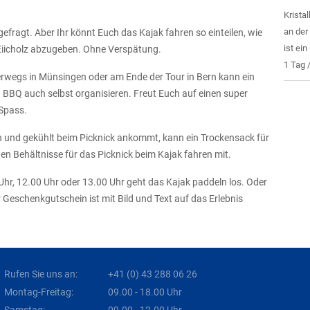
Krista
an der
efragt. Aber Ihr könnt Euch das Kajak fahren so einteilen, wie
ist ein 
 Eiicholz abzugeben. Ohne Verspätung.
1 Tag 
erwegs in Münsingen oder am Ende der Tour in Bern kann ein
n BBQ auch selbst organisieren. Freut Euch auf einen super
Spass.
n und gekühlt beim Picknick ankommt, kann ein Trockensack für
n Behältnisse für das Picknick beim Kajak fahren mit.
Uhr, 12.00 Uhr oder 13.00 Uhr geht das Kajak paddeln los. Oder
 Geschenkgutschein ist mit Bild und Text auf das Erlebnis
Rufen Sie uns an:
+41 (0) 43 288 06 26
Montag-Freitag:
09.00 - 18.00 Uhr