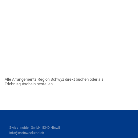
Alle Arrangements Region Schwyz direkt buchen oder als
Erlebnisgutschein bestellen.
Swiss Insider GmbH, 8340 Hinwil
info@meinweekend.ch