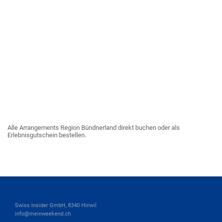
Alle Arrangements Region Bündnerland direkt buchen oder als
Erlebnisgutschein bestellen.
Swiss Insider GmbH, 8340 Hinwil
info@meinweekend.ch