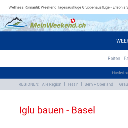
Wellness Romantik Weekend Tagesausflüge Gruppenausflüge - Erlebnis 
WEE
Reiten | F
Huskyto
REGIONEN:
Alle Region
Tessin
Bern + Oberland
Grau
Iglu bauen - Basel