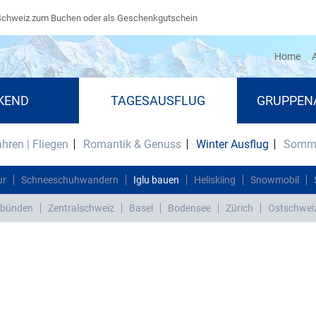
Schweiz zum Buchen oder als Geschenkgutschein
(cu
Home
A
KEND
TAGESAUSFLUG
GRUPPEN
ahren | Fliegen
Romantik & Genuss
Winter Ausflug
Somme
ur
Schneeschuhwandern
Iglu bauen
Heliskiing
Snowmobil
bünden
Zentralschweiz
Basel
Bodensee
Zürich
Ostschwei