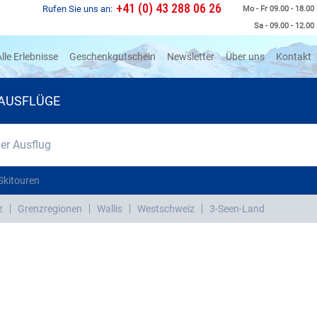
+41 (0) 43 288 06 26
Rufen Sie uns an:
Mo - Fr 09.00 - 18.00
Sa - 09.00 - 12.00
rrent)
lle Erlebnisse
Geschenkgutschein
Newsletter
Über uns
Kontakt
AUSFLÜGE
r Ausflug
Skitouren
z
Grenzregionen
Wallis
Westschweiz
3-Seen-Land