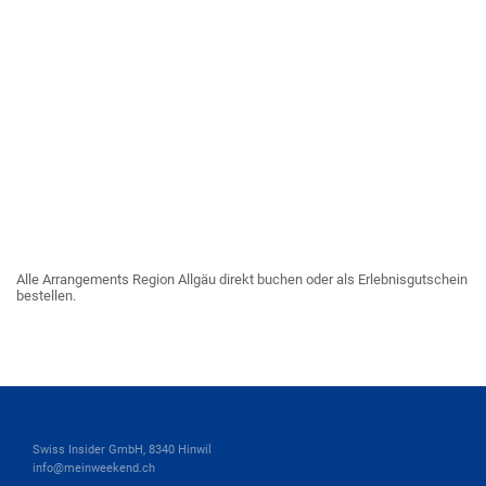
Alle Arrangements Region Allgäu direkt buchen oder als Erlebnisgutschein
bestellen.
Swiss Insider GmbH, 8340 Hinwil
info@meinweekend.ch