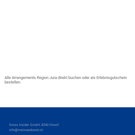
Alle Arrangements Region Jura direkt buchen oder als Erlebnisgutschein
bestellen.
Swiss Insider GmbH, 8340 Hinwil
info@meinweekend.ch