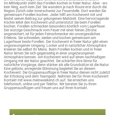
Im Mittelpunkt steht das Forellen kochen in freier Natur. Aber - wo
kein Weg, auch kein Ziel. Sie wandern je nach Route erst durch die
Region Zürich oder Innerschweiz zur Feuerstelle. Dort werden Sie
gemeinsam Forellen kochen. Jeder hilft am Kochevent mit und
leistet seinen Beitrag zur gelungenen Mahlzeit. Eine hervorragende
Köchin leitet den Kochevent und unterstützt Sie beim Forellen
kochen. Forellen schmecken besonders köstlich vom Lagerfeuer.
Der würzige Geschmack vom Feuer mit einer feinen Zitrone
angereichert, ist für jeden Feinschmecker ein unvergessliches
Erlebnis. Sie schneiden, sieden und kochen gemeinsam am
Lagerfeuer beste Forellen. Der Kochevent in freier Natur gibt einen
ungezwungenen Umgang. Locker und in natürlicher Atmosphäre
kreieren Sie selbst Ihr Menü. Beim Forellen kochen und in freier
Natur lernen Sie sich gegenseitig in einer ungezwungenen
Atmosphäre kennen. Am Kochevent wird auf einen nachhaltigen
Umgang mit der Natur geachtet. Sie schärfen Ihre Sinne für
natürliche Vorgänge, denn stärker als alle Grundsätze ist die Natur.
Eine gelöste, anregende Stimmung begleitet Sie an diesem
Kochevent. Die Gruppenausflüge in freier Natur dienen nicht zuletzt
der Erholung und dem Teamgeist. Nehmen Sie für Ihren Kochevent
Kontakt mit www.meinweekend.ch auf. Sie erreichen uns
telefonisch, online und per Telefon. Wir beraten Sie zu Ihren
Gruppenausflügen und freuen uns auf Ihren Kontakt.