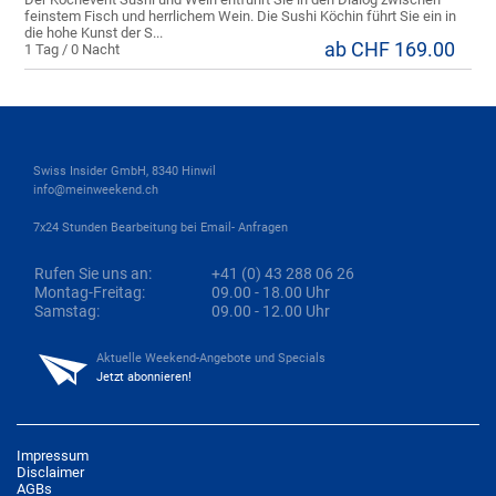
feinstem Fisch und herrlichem Wein. Die Sushi Köchin führt Sie ein in
die hohe Kunst der S...
ab CHF 169.00
1 Tag / 0 Nacht
Swiss Insider GmbH, 8340 Hinwil
info@meinweekend.ch
7x24 Stunden Bearbeitung bei Email- Anfragen
Rufen Sie uns an:
+41 (0) 43 288 06 26
Montag-Freitag:
09.00 - 18.00 Uhr
Samstag:
09.00 - 12.00 Uhr
Aktuelle Weekend-Angebote und Specials
Jetzt abonnieren!
Impressum
Disclaimer
AGBs