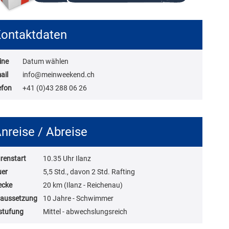
ontaktdaten
ine
Datum wählen
ail
info@meinweekend.ch
efon
+41 (0)43 288 06 26
nreise / Abreise
renstart
10.35 Uhr Ilanz
uer
5,5 Std., davon 2 Std. Rafting
ecke
20 km (Ilanz - Reichenau)
aussetzung
10 Jahre - Schwimmer
stufung
Mittel - abwechslungsreich