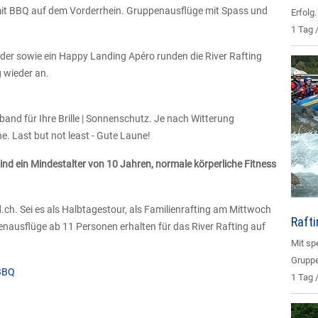
ng mit BBQ auf dem Vorderrhein. Gruppenausflüge mit Spass und
Erfolg
1 Tag 
eider sowie ein Happy Landing Apéro runden die River Rafting
g wieder an.
nd für Ihre Brille | Sonnenschutz. Je nach Witterung
. Last but not least - Gute Laune!
ind ein Mindestalter von 10 Jahren, normale körperliche Fitness
ch. Sei es als Halbtagestour, als Familienrafting am Mittwoch
Raft
nausflüge ab 11 Personen erhalten für das River Rafting auf
Mit sp
Gruppe
 BBQ
1 Tag 