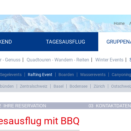
(cu
Home
A
KEND
TAGESAUSFLUG
GRUPPEN
r - Genuss
Quadtouren - Wandern - Reiten
Winter Events
Segelevents
Rafting Event
Boarden
Wasserevents
Canyonin
bünden
Zentralschweiz
Basel
Bodensee
Zürich
Ostschwei
2
IHRE RESERVATION
03
KONTAKTDATEN
gesausflug mit BBQ