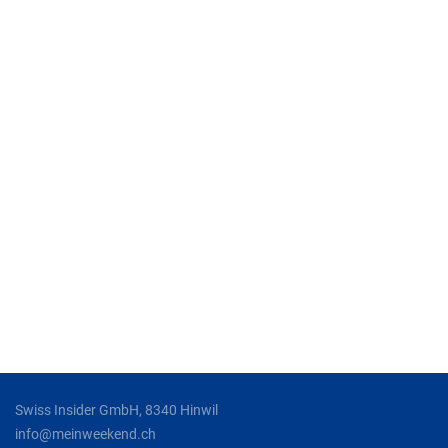
Swiss Insider GmbH, 8340 Hinwil
info@meinweekend.ch