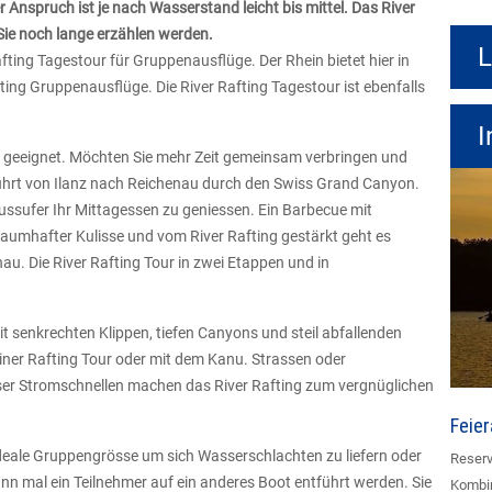
Anspruch ist je nach Wasserstand leicht bis mittel. Das River
ie noch lange erzählen werden.
L
ting Tagestour für Gruppenausflüge. Der Rhein bietet hier in
ting Gruppenausflüge. Die River Rafting Tagestour ist ebenfalls
I
al geeignet. Möchten Sie mehr Zeit gemeinsam verbringen und
führt von Ilanz nach Reichenau durch den Swiss Grand Canyon.
lussufer Ihr Mittagessen zu geniessen. Ein Barbecue mit
raumhafter Kulisse und vom River Rafting gestärkt geht es
u. Die River Rafting Tour in zwei Etappen und in
t senkrechten Klippen, tiefen Canyons und steil abfallenden
iner Rafting Tour oder mit dem Kanu. Strassen oder
er Stromschnellen machen das River Rafting zum vergnüglichen
Feie
 ideale Gruppengrösse um sich Wasserschlachten zu liefern oder
Reserv
n mal ein Teilnehmer auf ein anderes Boot entführt werden. Sie
Kombin