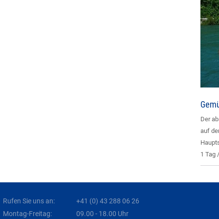
Gemüt
Der ab
auf de
Haupts
1 Tag 
Rufen Sie uns an:
+41 (0) 43 288 06 26
Montag-Freitag:
09.00 - 18.00 Uhr