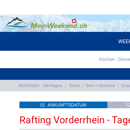
WEE
Kochen - Dinne
REGIONEN:
Alle Region
Tessin
Bern + Oberland
Grau
01
ANKUNFTSDATUM
0
Rafting Vorderrhein - Ta