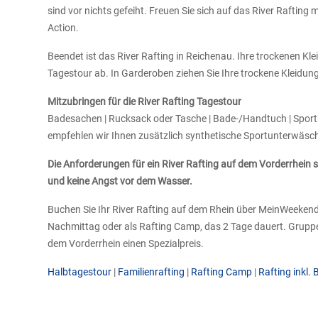
sind vor nichts gefeiht. Freuen Sie sich auf das River Rafti
Action.
Beendet ist das River Rafting in Reichenau. Ihre trockenen Kl
Tagestour ab. In Garderoben ziehen Sie Ihre trockene Kleidun
Mitzubringen für die River Rafting Tagestour
Badesachen | Rucksack oder Tasche | Bade-/Handtuch | Sportba
empfehlen wir Ihnen zusätzlich synthetische Sportunterwäsche
Die Anforderungen für ein River Rafting auf dem Vorderrhein s
und keine Angst vor dem Wasser.
Buchen Sie Ihr River Rafting auf dem Rhein über MeinWeekend.
Nachmittag oder als Rafting Camp, das 2 Tage dauert. Gruppe
dem Vorderrhein einen Spezialpreis.
Halbtagestour
|
Familienrafting
|
Rafting Camp
|
Rafting inkl.