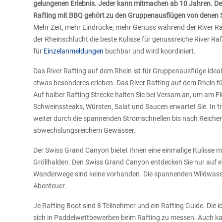
gelungenen Erlebnis. Jeder kann mitmachen ab 10 Jahren. Der 
Rafting mit BBQ gehört zu den Gruppenausflügen von denen S
Mehr Zeit, mehr Eindrücke, mehr Genuss während der River Raf
der Rheinschlucht die beste Kulisse für genussreiche River Raf
für
Einzelanmeldungen
buchbar und wird koordiniert.
Das River Rafting auf dem Rhein ist für Gruppenausflüge ide
etwas besonderes erleben. Das River Rafting auf dem Rhein 
Auf halber Rafting Strecke halten Sie bei Versam an, um am F
Schweinssteaks, Würsten, Salat und Saucen erwartet Sie. In t
weiter durch die spannenden Stromschnellen bis nach Reichena
abwechslungsreichem Gewässer.
Der Swiss Grand Canyon bietet Ihnen eine einmalige Kulisse mi
Gröllhalden. Den Swiss Grand Canyon entdecken Sie nur auf e
Wanderwege sind keine vorhanden. Die spannenden Wildwass
Abenteuer.
Je Rafting Boot sind 8 Teilnehmer und ein Rafting Guide. Die
sich in Paddelwettbewerben beim Rafting zu messen. Auch kan