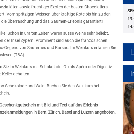
zialiäten sowie fruchtiger Exoten der besten Chocolatiers
SE
ert. Vom spritzigen Weissen über kräftige Rote bis hin zu den
19.
n die Überraschung und das Gaumen-Erlebnis garantiert!
14.
e. Schon in uralten Zeiten waren süsse Weine sehr beliebt.
n der Insel Zypern. Prominent sind auch die französischen
ux-Gegend von Sauternes und Barsac. Im Weinkurs erfahren Sie
L
slesen (TBA).
n Sie im Weinkurs mit Schokolade. Ob als Apéro oder Digestiv
I
 Keller gehalten.
von Schokolade und Wein. Buchen Sie den Weinkurs bei
chein.
 Geschenkgutschein mit Bild und Text auf das Erlebnis
Einzelanmeldungen in Bern, Zürich, Basel und Luzern angeboten.