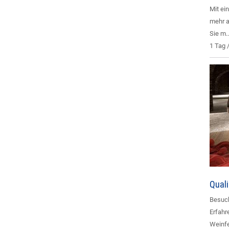
Mit ei
mehr a
Sie m..
1 Tag 
Qual
Besuch
Erfahr
Weinfe