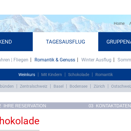
(cu
Home
A
KEND
TAGESAUSFLUG
GRUPPEN
ahren | Fliegen
Romantik & Genuss
Winter Ausflug
Somme
Weinkurs
Mit Kindern
Schokolade
Romantik
bünden
Zentralschweiz
Basel
Bodensee
Zürich
Ostschwei
2
IHRE RESERVATION
03
KONTAKTDATEN
chokolade