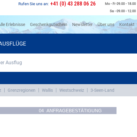
+41 (0) 43 288 06 26
Rufen Sie uns an:
Mo - Fr 09.00 - 18.00
Sa - 09.00 - 12.00
rrent)
lle Erlebnisse
Geschenkgutschein
Newsletter
Über uns
Kontakt
AUSFLÜGE
r Ausflug
z
Grenzregionen
Wallis
Westschweiz
3-Seen-Land
04
ANFRAGEBESTÄTIGUNG