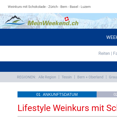
Weinkurs mit Schokolade - Zürich - Bern - Basel - Luzern
WEE
Reiten | F
REGIONEN:
Alle Region
Tessin
Bern + Oberland
Grau
01
ANKUNFTSDATUM
0
Lifestyle Weinkurs mit S