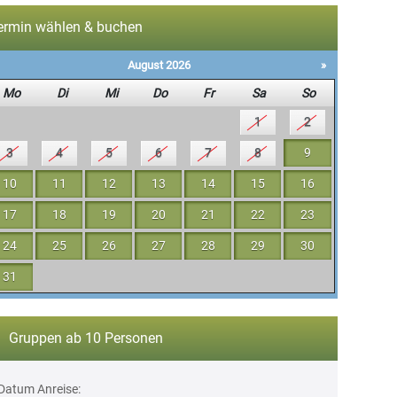
ermin wählen & buchen
August 2026
»
Mo
Di
Mi
Do
Fr
Sa
So
1
2
3
4
5
6
7
8
9
10
11
12
13
14
15
16
17
18
19
20
21
22
23
24
25
26
27
28
29
30
31
Gruppen ab 10 Personen
Datum Anreise: