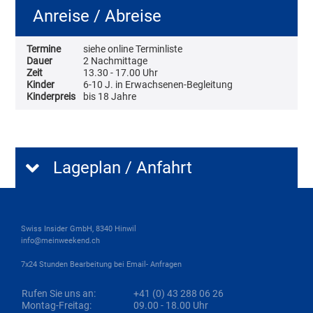
Anreise / Abreise
Termine
siehe online Terminliste
Dauer
2 Nachmittage
Zeit
13.30 - 17.00 Uhr
Kinder
6-10 J. in Erwachsenen-Begleitung
Kinderpreis
bis 18 Jahre
Lageplan / Anfahrt
Swiss Insider GmbH, 8340 Hinwil
info@meinweekend.ch
7x24 Stunden Bearbeitung bei Email- Anfragen
Rufen Sie uns an:
+41 (0) 43 288 06 26
Montag-Freitag:
09.00 - 18.00 Uhr