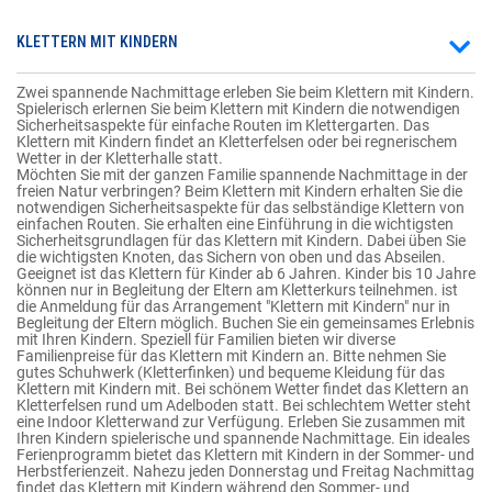
KLETTERN MIT KINDERN
Zwei spannende Nachmittage erleben Sie beim Klettern mit Kindern.
Spielerisch erlernen Sie beim Klettern mit Kindern die notwendigen
Sicherheitsaspekte für einfache Routen im Klettergarten. Das
Klettern mit Kindern findet an Kletterfelsen oder bei regnerischem
Wetter in der Kletterhalle statt.
Möchten Sie mit der ganzen Familie spannende Nachmittage in der
freien Natur verbringen? Beim Klettern mit Kindern erhalten Sie die
notwendigen Sicherheitsaspekte für das selbständige Klettern von
einfachen Routen. Sie erhalten eine Einführung in die wichtigsten
Sicherheitsgrundlagen für das Klettern mit Kindern. Dabei üben Sie
die wichtigsten Knoten, das Sichern von oben und das Abseilen.
Geeignet ist das Klettern für Kinder ab 6 Jahren. Kinder bis 10 Jahre
können nur in Begleitung der Eltern am Kletterkurs teilnehmen. ist
die Anmeldung für das Arrangement "Klettern mit Kindern" nur in
Begleitung der Eltern möglich. Buchen Sie ein gemeinsames Erlebnis
mit Ihren Kindern. Speziell für Familien bieten wir diverse
Familienpreise für das Klettern mit Kindern an. Bitte nehmen Sie
gutes Schuhwerk (Kletterfinken) und bequeme Kleidung für das
Klettern mit Kindern mit. Bei schönem Wetter findet das Klettern an
Kletterfelsen rund um Adelboden statt. Bei schlechtem Wetter steht
eine Indoor Kletterwand zur Verfügung. Erleben Sie zusammen mit
Ihren Kindern spielerische und spannende Nachmittage. Ein ideales
Ferienprogramm bietet das Klettern mit Kindern in der Sommer- und
Herbstferienzeit. Nahezu jeden Donnerstag und Freitag Nachmittag
findet das Klettern mit Kindern während den Sommer- und