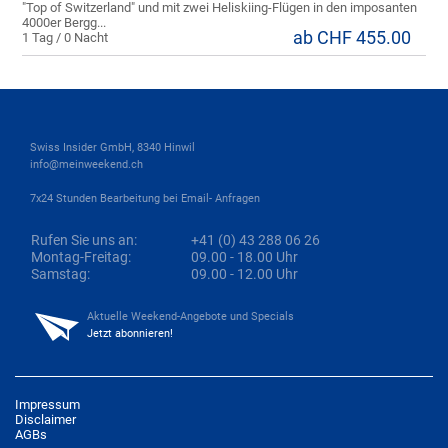
"Top of Switzerland" und mit zwei Heliskiing-Flügen in den imposanten
4000er Bergg...
ab CHF 455.00
1 Tag / 0 Nacht
Swiss Insider GmbH, 8340 Hinwil
info@meinweekend.ch
7x24 Stunden Bearbeitung bei Email- Anfragen
Rufen Sie uns an:
+41 (0) 43 288 06 26
Montag-Freitag:
09.00 - 18.00 Uhr
Samstag:
09.00 - 12.00 Uhr
Aktuelle Weekend-Angebote und Specials
Jetzt abonnieren!
Impressum
Disclaimer
AGBs