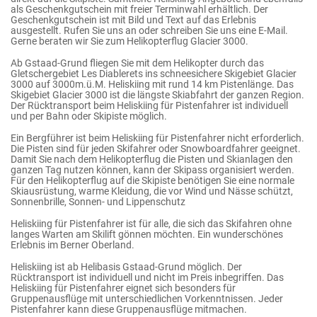
als Geschenkgutschein mit freier Terminwahl erhältlich. Der
Geschenkgutschein ist mit Bild und Text auf das Erlebnis
ausgestellt. Rufen Sie uns an oder schreiben Sie uns eine E-Mail.
Gerne beraten wir Sie zum Helikopterflug Glacier 3000.
Ab Gstaad-Grund fliegen Sie mit dem Helikopter durch das
Gletschergebiet Les Diablerets ins schneesichere Skigebiet Glacier
3000 auf 3000m.ü.M. Heliskiing mit rund 14 km Pistenlänge. Das
Skigebiet Glacier 3000 ist die längste Skiabfahrt der ganzen Region.
Der Rücktransport beim Heliskiing für Pistenfahrer ist individuell
und per Bahn oder Skipiste möglich.
Ein Bergführer ist beim Heliskiing für Pistenfahrer nicht erforderlich.
Die Pisten sind für jeden Skifahrer oder Snowboardfahrer geeignet.
Damit Sie nach dem Helikopterflug die Pisten und Skianlagen den
ganzen Tag nutzen können, kann der Skipass organisiert werden.
Für den Helikopterflug auf die Skipiste benötigen Sie eine normale
Skiausrüstung, warme Kleidung, die vor Wind und Nässe schützt,
Sonnenbrille, Sonnen- und Lippenschutz
Heliskiing für Pistenfahrer ist für alle, die sich das Skifahren ohne
langes Warten am Skilift gönnen möchten. Ein wunderschönes
Erlebnis im Berner Oberland.
Heliskiing ist ab Helibasis Gstaad-Grund möglich. Der
Rücktransport ist individuell und nicht im Preis inbegriffen. Das
Heliskiing für Pistenfahrer eignet sich besonders für
Gruppenausflüge mit unterschiedlichen Vorkenntnissen. Jeder
Pistenfahrer kann diese Gruppenausflüge mitmachen.